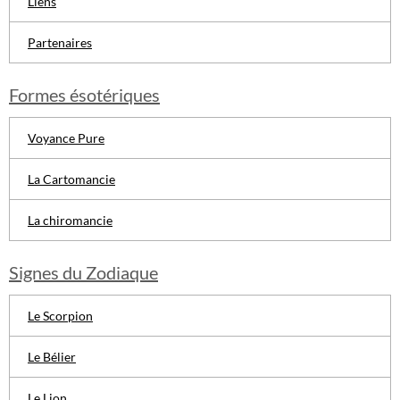
Liens
Partenaires
Formes ésotériques
Voyance Pure
La Cartomancie
La chiromancie
Signes du Zodiaque
Le Scorpion
Le Bélier
Le Lion