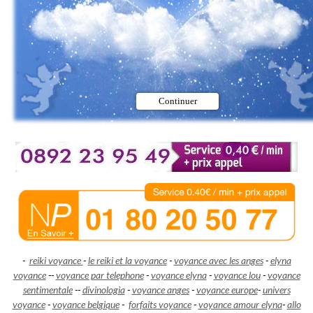
-
reiki voyance
-
le reiki et la voyance
-
voyance avec les anges
-
elyna
voyance
-
-
voyance par telephone
-
voyance elyna
-
voyance lou
-
voyance
sentimentale
-
-
divinologia
-
voyance anges
-
voyance europe
-
univers
voyance
-
voyance belgique
-
forfaits voyance
-
voyance amour elyna
-
allo