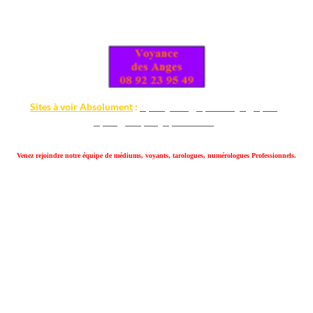
Sites à voir Absolument
:
-
-
-
voyance gratuite
voyance en ligne
voyance
-
-
voyance
clicvoyance
-
voyance rencontre
Venez rejoindre notre équipe de médiums, voyants, tarologues, numérologues Professionnels.