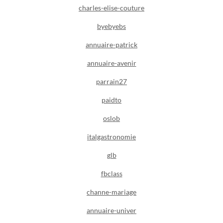
charles-elise-couture
byebyebs
annuaire-patrick
annuaire-avenir
parrain27
paidto
oslob
italgastronomie
glb
fbclass
channe-mariage
annuaire-univer