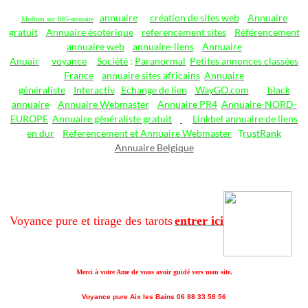
annuaire
création de sites web
Annuaire
Medium sur BIG-annuaire
gratuit
Annuaire ésotérique
referencement sites
Référencement
annuaire web
annuaire-liens
Annuaire
Anuair
voyance
Société
:
Paranormal
Petites annonces classées
France
annuaire sites africains
Annuaire
généraliste
Interactiv
Echange de lien
WayGO.com
black
annuaire
Annuaire Webmaster
Annuaire PR4
Annuaire-NORD-
EUROPE
Annuaire généraliste gratuit
Linkbel annuaire de liens
en dur
Referencement et Annuaire Webmaster
T
rustRank
Annuaire Belgique
Voyance pure et tirage des tarots
entrer ici
Merci à votre Ame de vous avoir guidé vers mon site.
Voyance pure Aix les Bains 06 88 33 58 56