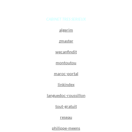
CABINET TRES SERIEUX
algerim
zmaster
wecanfindit
montoutou
maroc-portal
linkindex
languedoc-roussillon
tout-gratuit
reseau
philippe-meens