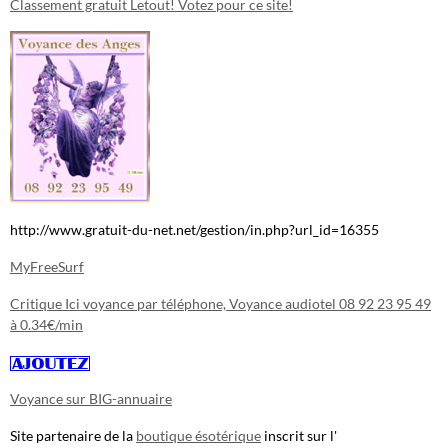
Classement gratuit Letout! Votez pour ce site!
http://www.gratuit-du-net.net/gestion/in.php?url_id=16355
MyFreeSurf
Critique Ici voyance par téléphone, Voyance audiotel 08 92 23 95 49
à 0.34€/min
Voyance sur BIG-annuaire
Site partenaire de la
boutique ésotérique
inscrit sur l'